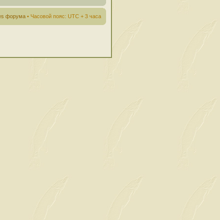
ies форума
• Часовой пояс: UTC + 3 часа