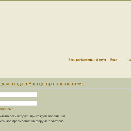
Весь рыболовный форум
Вход
Фо
 для входа в Ваш центр пользователя.
 пароль?
матически входить при каждом посещении
ть мое пребывание на форуме в этот раз