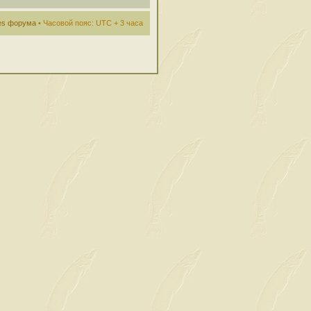
ies форума
• Часовой пояс: UTC + 3 часа