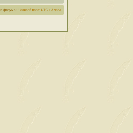
ies форума
• Часовой пояс: UTC + 3 часа