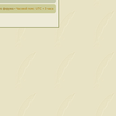
ies форума
• Часовой пояс: UTC + 3 часа