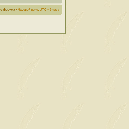
ies форума
• Часовой пояс: UTC + 3 часа