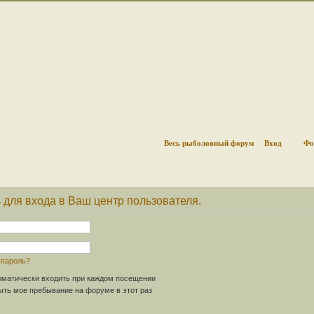
Весь рыболовный форум
Вход
Фо
 для входа в Ваш центр пользователя.
 пароль?
матически входить при каждом посещении
ть мое пребывание на форуме в этот раз