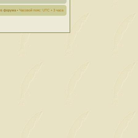
ies форума
• Часовой пояс: UTC + 3 часа