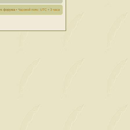
ies форума
• Часовой пояс: UTC + 3 часа