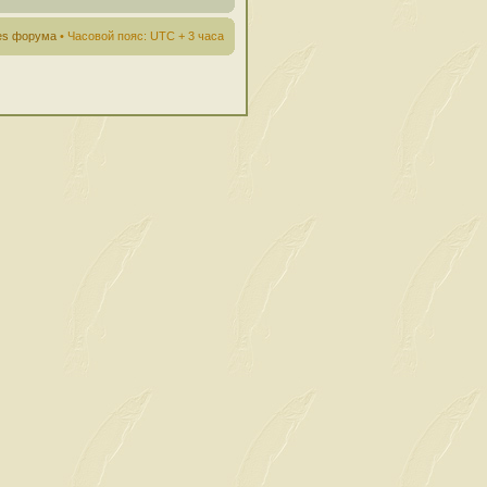
ies форума
• Часовой пояс: UTC + 3 часа