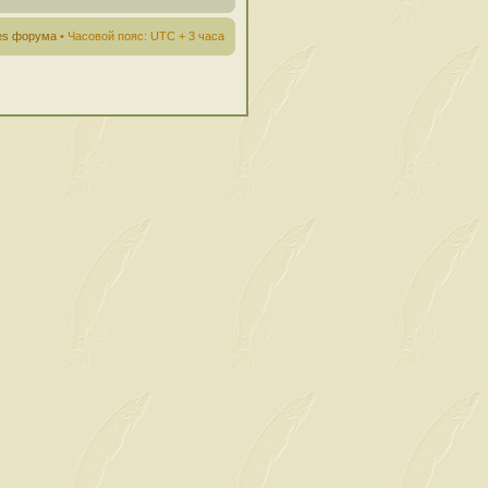
ies форума
• Часовой пояс: UTC + 3 часа