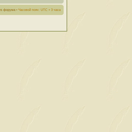
ies форума
• Часовой пояс: UTC + 3 часа