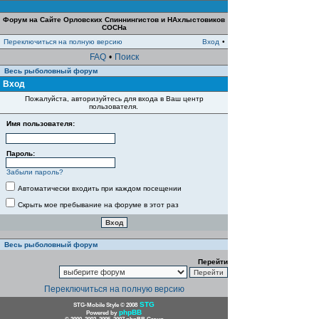
Форум на Сайте Орловских Спиннингистов и НАхлыстовиков
СОСНа
Переключиться на полную версию
Вход
•
FAQ
•
Поиск
Весь рыболовный форум
Вход
Пожалуйста, авторизуйтесь для входа в Ваш центр
пользователя.
Имя пользователя:
Пароль:
Забыли пароль?
Автоматически входить при каждом посещении
Скрыть мое пребывание на форуме в этот раз
Весь рыболовный форум
Перейти
Переключиться на полную версию
STG
STG-Mobile Style © 2008
phpBB
Powered by