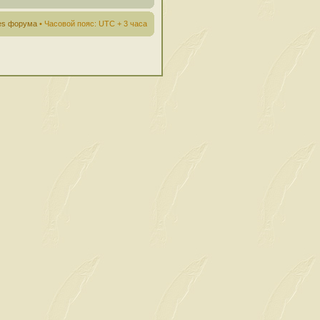
ies форума
• Часовой пояс: UTC + 3 часа