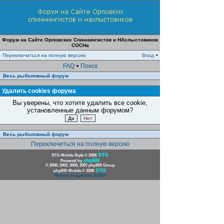
Форум на Сайте Орловских Спиннингистов и НАхлыстовиков
СОСНа
Переключиться на полную версию
Вход
•
FAQ
•
Поиск
Весь рыболовный форум
Удалить cookies форума
Вы уверены, что хотите удалить все cookie,
установленные данным форумом?
Весь рыболовный форум
Переключиться на полную версию
STG
STG-Mobile Style © 2008
phpBB
Powered by
© 2000, 2002, 2005, 2007 phpBB Group
STG
phpBB-Mobile © 2008
Русская поддержка phpBB