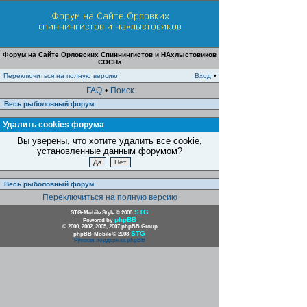
Форум на Сайте Орловских Спиннингистов и НАхлыстовиков
СОСНа
Переключиться на полную версию
Вход
•
FAQ
•
Поиск
Весь рыболовный форум
Удалить cookies форума
Вы уверены, что хотите удалить все cookie,
установленные данным форумом?
Весь рыболовный форум
Переключиться на полную версию
STG
STG-Mobile Style © 2008
phpBB
Powered by
© 2000, 2002, 2005, 2007 phpBB Group
STG
phpBB-Mobile © 2008
Русская поддержка phpBB