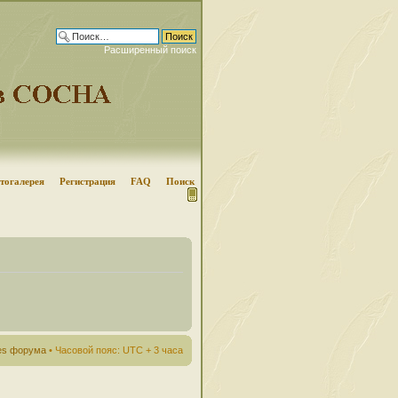
Расширенный поиск
тогалерея
Регистрация
FAQ
Поиск
ies форума
• Часовой пояс: UTC + 3 часа