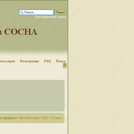
Расширенный поиск
тогалерея
Регистрация
FAQ
Поиск
ies форума
• Часовой пояс: UTC + 3 часа