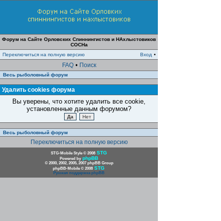
Форум на Сайте Орловских Спиннингистов и НАхлыстовиков
СОСНа
Переключиться на полную версию
Вход
•
FAQ
•
Поиск
Весь рыболовный форум
Удалить cookies форума
Вы уверены, что хотите удалить все cookie,
установленные данным форумом?
Весь рыболовный форум
Переключиться на полную версию
STG
STG-Mobile Style © 2008
phpBB
Powered by
© 2000, 2002, 2005, 2007 phpBB Group
STG
phpBB-Mobile © 2008
Русская поддержка phpBB