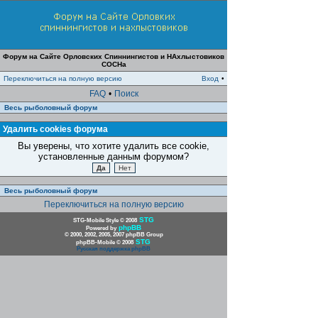
Форум на Сайте Орловских Спиннингистов и НАхлыстовиков
СОСНа
Переключиться на полную версию
Вход
•
FAQ
•
Поиск
Весь рыболовный форум
Удалить cookies форума
Вы уверены, что хотите удалить все cookie,
установленные данным форумом?
Весь рыболовный форум
Переключиться на полную версию
STG
STG-Mobile Style © 2008
phpBB
Powered by
© 2000, 2002, 2005, 2007 phpBB Group
STG
phpBB-Mobile © 2008
Русская поддержка phpBB