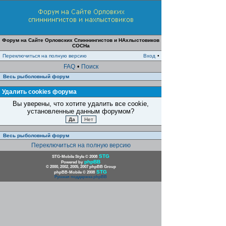
Форум на Сайте Орловских Спиннингистов и НАхлыстовиков
СОСНа
Переключиться на полную версию
Вход
•
FAQ
•
Поиск
Весь рыболовный форум
Удалить cookies форума
Вы уверены, что хотите удалить все cookie,
установленные данным форумом?
Весь рыболовный форум
Переключиться на полную версию
STG
STG-Mobile Style © 2008
phpBB
Powered by
© 2000, 2002, 2005, 2007 phpBB Group
STG
phpBB-Mobile © 2008
Русская поддержка phpBB