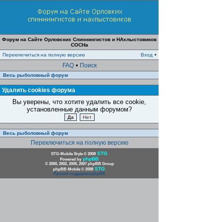
Форум на Сайте Орловских Спиннингистов и НАхлыстовиков
СОСНа
Переключиться на полную версию
Вход
•
FAQ
•
Поиск
Весь рыболовный форум
Удалить cookies форума
Вы уверены, что хотите удалить все cookie,
установленные данным форумом?
Весь рыболовный форум
Переключиться на полную версию
STG
STG-Mobile Style © 2008
phpBB
Powered by
© 2000, 2002, 2005, 2007 phpBB Group
STG
phpBB-Mobile © 2008
Русская поддержка phpBB