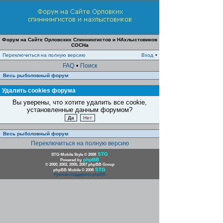
Форум на Сайте Орловских Спиннингистов и НАхлыстовиков
СОСНа
Переключиться на полную версию
Вход
•
FAQ
•
Поиск
Весь рыболовный форум
Удалить cookies форума
Вы уверены, что хотите удалить все cookie,
установленные данным форумом?
Весь рыболовный форум
Переключиться на полную версию
STG
STG-Mobile Style © 2008
phpBB
Powered by
© 2000, 2002, 2005, 2007 phpBB Group
STG
phpBB-Mobile © 2008
Русская поддержка phpBB