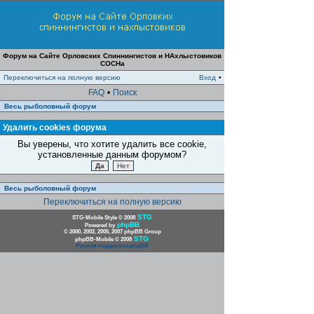
Форум на Сайте Орловских Спиннингистов и НАхлыстовиков
СОСНа
Переключиться на полную версию
Вход
•
FAQ
•
Поиск
Весь рыболовный форум
Удалить cookies форума
Вы уверены, что хотите удалить все cookie,
установленные данным форумом?
Весь рыболовный форум
Переключиться на полную версию
STG
STG-Mobile Style © 2008
phpBB
Powered by
© 2000, 2002, 2005, 2007 phpBB Group
STG
phpBB-Mobile © 2008
Русская поддержка phpBB