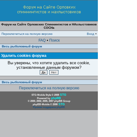
Форум на Сайте Орловских Спиннингистов и НАхлыстовиков
СОСНа
Переключиться на полную версию
Вход
•
FAQ
•
Поиск
Весь рыболовный форум
Удалить cookies форума
Вы уверены, что хотите удалить все cookie,
установленные данным форумом?
Весь рыболовный форум
Переключиться на полную версию
STG
STG-Mobile Style © 2008
phpBB
Powered by
© 2000, 2002, 2005, 2007 phpBB Group
STG
phpBB-Mobile © 2008
Русская поддержка phpBB