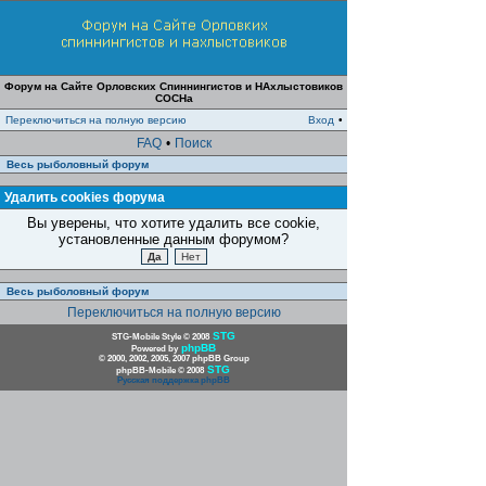
Форум на Сайте Орловских Спиннингистов и НАхлыстовиков
СОСНа
Переключиться на полную версию
Вход
•
FAQ
•
Поиск
Весь рыболовный форум
Удалить cookies форума
Вы уверены, что хотите удалить все cookie,
установленные данным форумом?
Весь рыболовный форум
Переключиться на полную версию
STG
STG-Mobile Style © 2008
phpBB
Powered by
© 2000, 2002, 2005, 2007 phpBB Group
STG
phpBB-Mobile © 2008
Русская поддержка phpBB