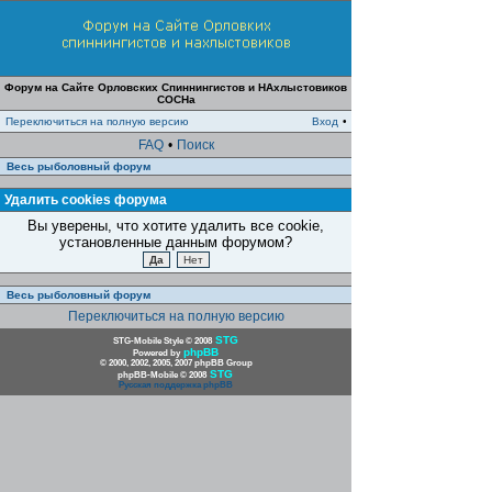
Форум на Сайте Орловских Спиннингистов и НАхлыстовиков
СОСНа
Переключиться на полную версию
Вход
•
FAQ
•
Поиск
Весь рыболовный форум
Удалить cookies форума
Вы уверены, что хотите удалить все cookie,
установленные данным форумом?
Весь рыболовный форум
Переключиться на полную версию
STG
STG-Mobile Style © 2008
phpBB
Powered by
© 2000, 2002, 2005, 2007 phpBB Group
STG
phpBB-Mobile © 2008
Русская поддержка phpBB