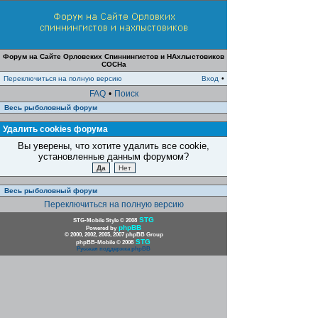
Форум на Сайте Орловских Спиннингистов и НАхлыстовиков
СОСНа
Переключиться на полную версию
Вход
•
FAQ
•
Поиск
Весь рыболовный форум
Удалить cookies форума
Вы уверены, что хотите удалить все cookie,
установленные данным форумом?
Весь рыболовный форум
Переключиться на полную версию
STG
STG-Mobile Style © 2008
phpBB
Powered by
© 2000, 2002, 2005, 2007 phpBB Group
STG
phpBB-Mobile © 2008
Русская поддержка phpBB