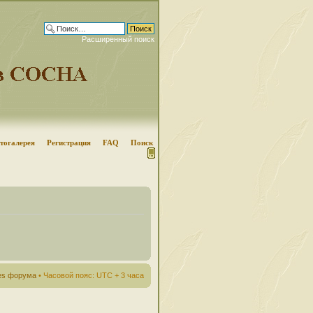
Расширенный поиск
тогалерея
Регистрация
FAQ
Поиск
ies форума
• Часовой пояс: UTC + 3 часа