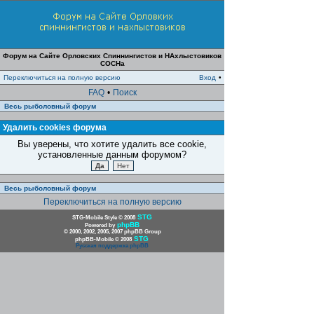
Форум на Сайте Орловских Спиннингистов и НАхлыстовиков
СОСНа
Переключиться на полную версию
Вход
•
FAQ
•
Поиск
Весь рыболовный форум
Удалить cookies форума
Вы уверены, что хотите удалить все cookie,
установленные данным форумом?
Весь рыболовный форум
Переключиться на полную версию
STG
STG-Mobile Style © 2008
phpBB
Powered by
© 2000, 2002, 2005, 2007 phpBB Group
STG
phpBB-Mobile © 2008
Русская поддержка phpBB