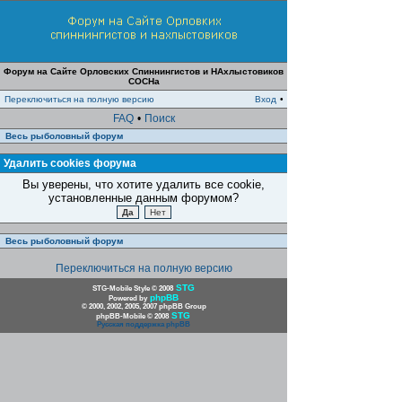
Форум на Сайте Орловских Спиннингистов и НАхлыстовиков
СОСНа
Переключиться на полную версию
Вход
•
FAQ
•
Поиск
Весь рыболовный форум
Удалить cookies форума
Вы уверены, что хотите удалить все cookie,
установленные данным форумом?
Весь рыболовный форум
Переключиться на полную версию
STG
STG-Mobile Style © 2008
phpBB
Powered by
© 2000, 2002, 2005, 2007 phpBB Group
STG
phpBB-Mobile © 2008
Русская поддержка phpBB