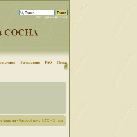
Расширенный поиск
тогалерея
Регистрация
FAQ
Поиск
ies форума
• Часовой пояс: UTC + 3 часа