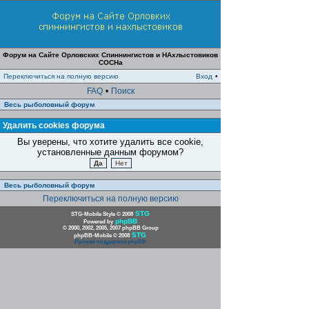
Форум на Сайте Орловских Спиннингистов и НАхлыстовиков
СОСНа
Переключиться на полную версию
Вход
•
FAQ
•
Поиск
Весь рыболовный форум
Удалить cookies форума
Вы уверены, что хотите удалить все cookie,
установленные данным форумом?
Весь рыболовный форум
Переключиться на полную версию
STG
STG-Mobile Style © 2008
phpBB
Powered by
© 2000, 2002, 2005, 2007 phpBB Group
STG
phpBB-Mobile © 2008
Русская поддержка phpBB