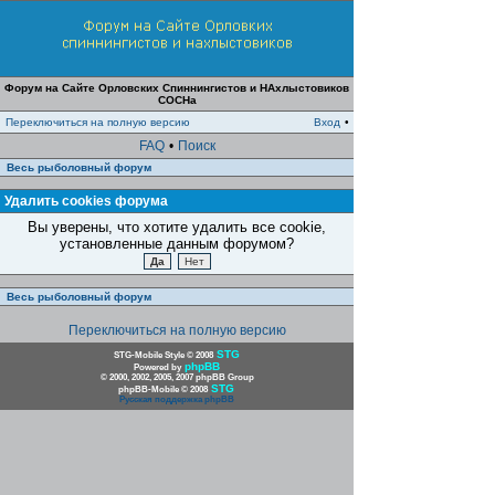
Форум на Сайте Орловских Спиннингистов и НАхлыстовиков
СОСНа
Переключиться на полную версию
Вход
•
FAQ
•
Поиск
Весь рыболовный форум
Удалить cookies форума
Вы уверены, что хотите удалить все cookie,
установленные данным форумом?
Весь рыболовный форум
Переключиться на полную версию
STG
STG-Mobile Style © 2008
phpBB
Powered by
© 2000, 2002, 2005, 2007 phpBB Group
STG
phpBB-Mobile © 2008
Русская поддержка phpBB