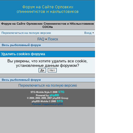
Форум на Сайте Орловских Спиннингистов и НАхлыстовиков
СОСНа
Переключиться на полную версию
Вход
•
FAQ
•
Поиск
Весь рыболовный форум
Удалить cookies форума
Вы уверены, что хотите удалить все cookie,
установленные данным форумом?
Весь рыболовный форум
Переключиться на полную версию
STG
STG-Mobile Style © 2008
phpBB
Powered by
© 2000, 2002, 2005, 2007 phpBB Group
STG
phpBB-Mobile © 2008
Русская поддержка phpBB