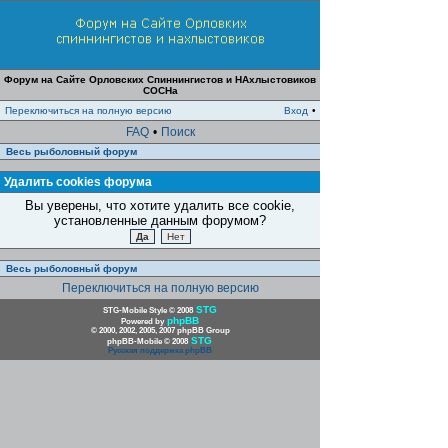
Форум на Сайте Орловских Спиннингистов и НАхлыстовиков
СОСНа
Переключиться на полную версию
Вход
•
FAQ
•
Поиск
Весь рыболовный форум
Удалить cookies форума
Вы уверены, что хотите удалить все cookie,
установленные данным форумом?
Весь рыболовный форум
Переключиться на полную версию
STG
STG-Mobile Style © 2008
phpBB
Powered by
© 2000, 2002, 2005, 2007 phpBB Group
STG
phpBB-Mobile © 2008
Русская поддержка phpBB