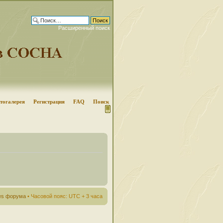
Расширенный поиск
тогалерея
Регистрация
FAQ
Поиск
ies форума
• Часовой пояс: UTC + 3 часа