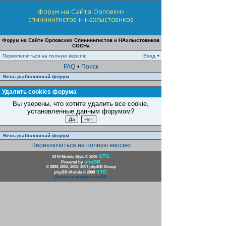
Форум на Сайте Орловских Спиннингистов и НАхлыстовиков
СОСНа
Переключиться на полную версию
Вход
•
FAQ
•
Поиск
Весь рыболовный форум
Удалить cookies форума
Вы уверены, что хотите удалить все cookie,
установленные данным форумом?
Весь рыболовный форум
Переключиться на полную версию
STG
STG-Mobile Style © 2008
phpBB
Powered by
© 2000, 2002, 2005, 2007 phpBB Group
STG
phpBB-Mobile © 2008
Русская поддержка phpBB