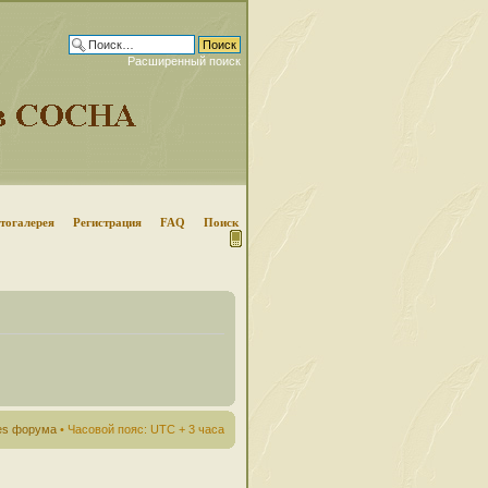
Расширенный поиск
тогалерея
Регистрация
FAQ
Поиск
ies форума
• Часовой пояс: UTC + 3 часа