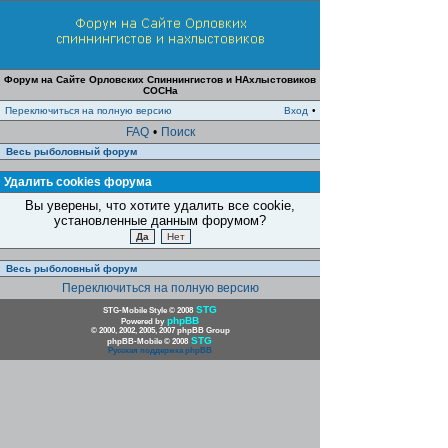
Форум на Сайте Орловских Спиннингистов и НАхлыстовиков
СОСНа
Переключиться на полную версию
Вход
•
FAQ
•
Поиск
Весь рыболовный форум
Удалить cookies форума
Вы уверены, что хотите удалить все cookie,
установленные данным форумом?
Весь рыболовный форум
Переключиться на полную версию
STG
STG-Mobile Style © 2008
phpBB
Powered by
© 2000, 2002, 2005, 2007 phpBB Group
STG
phpBB-Mobile © 2008
Русская поддержка phpBB