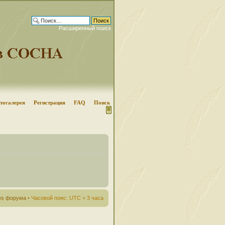
Расширенный поиск
тогалерея
Регистрация
FAQ
Поиск
ies форума
• Часовой пояс: UTC + 3 часа