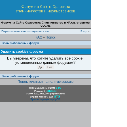
Форум на Сайте Орловских Спиннингистов и НАхлыстовиков
СОСНа
Переключиться на полную версию
Вход
•
FAQ
•
Поиск
Весь рыболовный форум
Удалить cookies форума
Вы уверены, что хотите удалить все cookie,
установленные данным форумом?
Весь рыболовный форум
Переключиться на полную версию
STG
STG-Mobile Style © 2008
phpBB
Powered by
© 2000, 2002, 2005, 2007 phpBB Group
STG
phpBB-Mobile © 2008
Русская поддержка phpBB