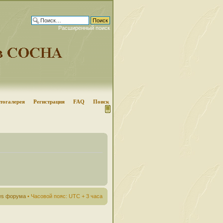
Расширенный поиск
тогалерея
Регистрация
FAQ
Поиск
ies форума
• Часовой пояс: UTC + 3 часа