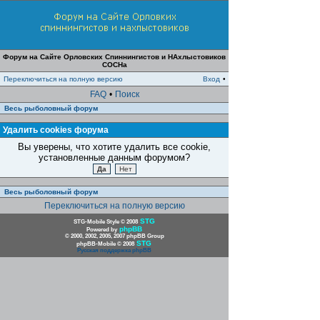
Форум на Сайте Орловских Спиннингистов и НАхлыстовиков
СОСНа
Переключиться на полную версию
Вход
•
FAQ
•
Поиск
Весь рыболовный форум
Удалить cookies форума
Вы уверены, что хотите удалить все cookie,
установленные данным форумом?
Весь рыболовный форум
Переключиться на полную версию
STG
STG-Mobile Style © 2008
phpBB
Powered by
© 2000, 2002, 2005, 2007 phpBB Group
STG
phpBB-Mobile © 2008
Русская поддержка phpBB