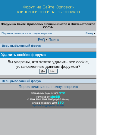
Форум на Сайте Орловских Спиннингистов и НАхлыстовиков
СОСНа
Переключиться на полную версию
Вход
•
FAQ
•
Поиск
Весь рыболовный форум
Удалить cookies форума
Вы уверены, что хотите удалить все cookie,
установленные данным форумом?
Весь рыболовный форум
Переключиться на полную версию
STG
STG-Mobile Style © 2008
phpBB
Powered by
© 2000, 2002, 2005, 2007 phpBB Group
STG
phpBB-Mobile © 2008
Русская поддержка phpBB