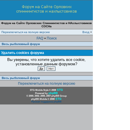
Форум на Сайте Орловских Спиннингистов и НАхлыстовиков
СОСНа
Переключиться на полную версию
Вход
•
FAQ
•
Поиск
Весь рыболовный форум
Удалить cookies форума
Вы уверены, что хотите удалить все cookie,
установленные данным форумом?
Весь рыболовный форум
Переключиться на полную версию
STG
STG-Mobile Style © 2008
phpBB
Powered by
© 2000, 2002, 2005, 2007 phpBB Group
STG
phpBB-Mobile © 2008
Русская поддержка phpBB