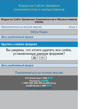
Форум на Сайте Орловских Спиннингистов и НАхлыстовиков
СОСНа
Переключиться на полную версию
Вход
•
FAQ
•
Поиск
Весь рыболовный форум
Удалить cookies форума
Вы уверены, что хотите удалить все cookie,
установленные данным форумом?
Весь рыболовный форум
Переключиться на полную версию
STG
STG-Mobile Style © 2008
phpBB
Powered by
© 2000, 2002, 2005, 2007 phpBB Group
STG
phpBB-Mobile © 2008
Русская поддержка phpBB