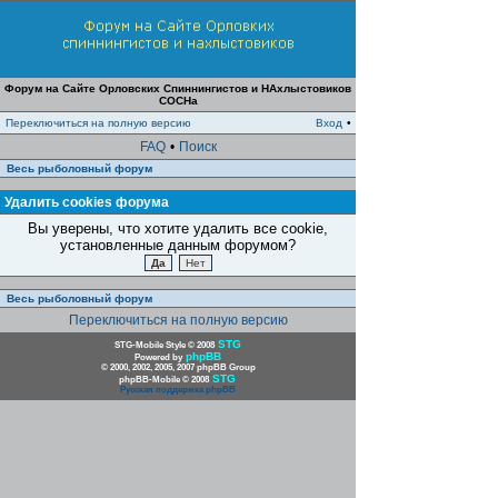
Форум на Сайте Орловских Спиннингистов и НАхлыстовиков
СОСНа
Переключиться на полную версию
Вход
•
FAQ
•
Поиск
Весь рыболовный форум
Удалить cookies форума
Вы уверены, что хотите удалить все cookie,
установленные данным форумом?
Весь рыболовный форум
Переключиться на полную версию
STG
STG-Mobile Style © 2008
phpBB
Powered by
© 2000, 2002, 2005, 2007 phpBB Group
STG
phpBB-Mobile © 2008
Русская поддержка phpBB