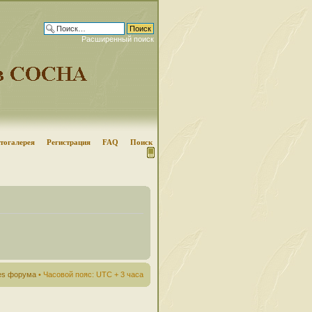
Расширенный поиск
тогалерея
Регистрация
FAQ
Поиск
ies форума
• Часовой пояс: UTC + 3 часа