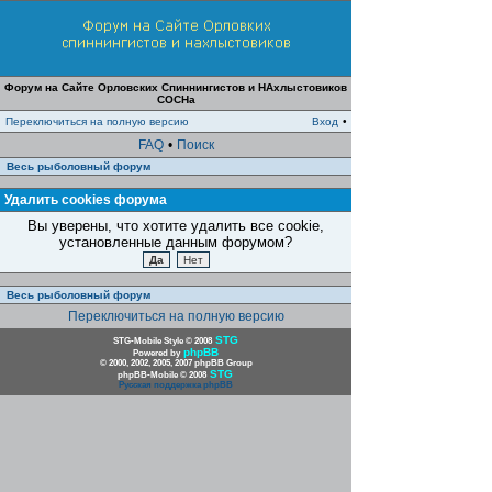
Форум на Сайте Орловских Спиннингистов и НАхлыстовиков
СОСНа
Переключиться на полную версию
Вход
•
FAQ
•
Поиск
Весь рыболовный форум
Удалить cookies форума
Вы уверены, что хотите удалить все cookie,
установленные данным форумом?
Весь рыболовный форум
Переключиться на полную версию
STG
STG-Mobile Style © 2008
phpBB
Powered by
© 2000, 2002, 2005, 2007 phpBB Group
STG
phpBB-Mobile © 2008
Русская поддержка phpBB