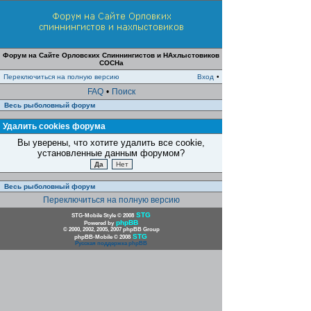
Форум на Сайте Орловских Спиннингистов и НАхлыстовиков
СОСНа
Переключиться на полную версию
Вход
•
FAQ
•
Поиск
Весь рыболовный форум
Удалить cookies форума
Вы уверены, что хотите удалить все cookie,
установленные данным форумом?
Весь рыболовный форум
Переключиться на полную версию
STG
STG-Mobile Style © 2008
phpBB
Powered by
© 2000, 2002, 2005, 2007 phpBB Group
STG
phpBB-Mobile © 2008
Русская поддержка phpBB