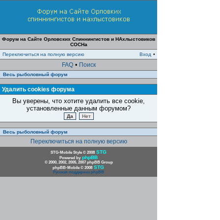
Форум на Сайте Орловских Спиннингистов и НАхлыстовиков
СОСНа
Переключиться на полную версию
Вход
•
FAQ
•
Поиск
Весь рыболовный форум
Удалить cookies форума
Вы уверены, что хотите удалить все cookie,
установленные данным форумом?
Весь рыболовный форум
Переключиться на полную версию
STG
STG-Mobile Style © 2008
phpBB
Powered by
© 2000, 2002, 2005, 2007 phpBB Group
STG
phpBB-Mobile © 2008
Русская поддержка phpBB